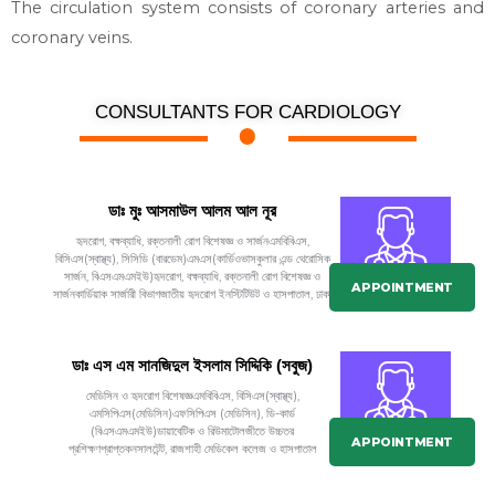
The circulation system consists of coronary arteries and
coronary veins.
CONSULTANTS FOR CARDIOLOGY
ডাঃ মুঃ আসমাউল আলম আল নূর
হৃদরোগ, বক্ষব্যাধি, রক্তনালী রোগ বিশেষজ্ঞ ও সার্জনএমবিবিএস,
বিসিএস(স্বাস্থ্য), সিসিডি (বারডেম)এমএস(কার্ডিওভাসকুলার এন্ড থেরোসিক
সার্জন, বিএসএমএমইউ)হৃদরোগ, বক্ষব্যাধি, রক্তনালী রোগ বিশেষজ্ঞ ও
APPOINTMENT
সার্জনকার্ডিয়াক সার্জারী বিভাগজাতীয় হৃদরোগ ইনস্টিটিউট ও হাসপাতাল, ঢাকা
ডাঃ এস এম সানজিদুল ইসলাম সিদ্দিকি (সবুজ)
মেডিসিন ও হৃদরোগ বিশেষজ্ঞএমবিবিএস, বিসিএস(স্বাস্থ্য),
এমসিপিএস(মেডিসিন)এফসিপিএস (মেডিসিন), ডি-কার্ড
(বিএসএমএমইউ)ডায়াবেটিক ও রিউমাটোলজীতে উচ্চতর
APPOINTMENT
প্রশিক্ষণপ্রাপ্তকনসালটেন্ট, রাজশাহী মেডিকেল কলেজ ও হাসপাতাল