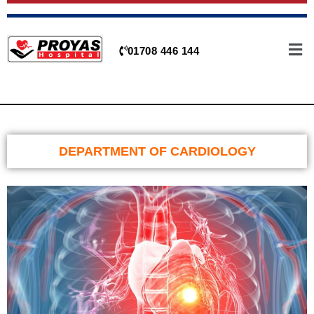
Skip
to
content
01708 446 144
DEPARTMENT OF CARDIOLOGY